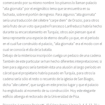
comenzando por su mismo nombre: los pisanos lo llaman palacio
"alla giornata” por el enigmático lema que se encuentra en su
fachada, sobre el portón de ingreso. Para algunos “alla giornata”
sería una traducción del célebre “carpe diem” de Orazio; para otros
sería fruto de un voto que padre Francesco Lanfreducci habría hecho
durante su encarcelamiento en Turquía; otros aún piensan que el
lema represente una especie de eterno desafío ya que, en el período
en el cual fue construido el palacio, “alla giornata” era el modo con el
cual se conocía el día de la batalla.
Debajo de la misteriosa inscripción cuelga un pedazo de una cadena.
También de este particular se han hecho diferentes interpretaciones: si
bien para algunos sería también ésta una alusión al largo período en
cárcel que el propietario habría pasado en Turquía, para otros la
cadena sería sólo el resto o recuerdo de la iglesia de San Biagio,
dicha “alle catene”, que surgía en este preciso lugar y que el palacio
ha englobado al momento de su construcción. Hoy este elegante
edificio alberga el rectorado de la Universidad de Pisa.