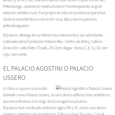
Petersburgo, quienes lo reestructuraron homenajeando la gran
estación artística rusa. Fue propio en esta circunstancia que le fue
dada la característica coloración azul, típica de los palacios
petersburgueses.
El palacio alberga en su interior las colecciones y las actividades
culturales de la Fundación Palacio Blu - Centro de Arte y Cultura.
Dirección: calle Pietro Toselli, 29 Cómo llegar: líneas 2, 4, 5 y 14, lam
rojo, lam verde
EL PALACIO AGOSTINI O PALACIO
USSERO
El Palacio Agostini
conocido
también como Palacio Ussero, es uno de los edificios más auténticos
que encontramos a lo largo de los lungarnos pisanos.
El palacio fue construido entre los siglos XIV y XV, como uno de los
primeros ejemplos de arquitectura Gótica civil en Toscana. Con el