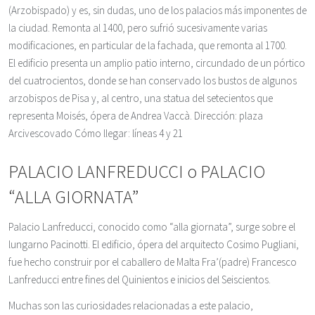
(Arzobispado) y es, sin dudas, uno de los palacios más imponentes de
la ciudad. Remonta al 1400, pero sufrió sucesivamente varias
modificaciones, en particular de la fachada, que remonta al 1700.
El edificio presenta un amplio patio interno, circundado de un pórtico
del cuatrocientos, donde se han conservado los bustos de algunos
arzobispos de Pisa y, al centro, una statua del setecientos que
representa Moisés, ópera de Andrea Vaccà. Dirección: plaza
Arcivescovado Cómo llegar: líneas 4 y 21
PALACIO LANFREDUCCI o PALACIO
“ALLA GIORNATA”
Palacio Lanfreducci, conocido como “alla giornata”, surge sobre el
lungarno Pacinotti. El edificio, ópera del arquitecto Cosimo Pugliani,
fue hecho construir por el caballero de Malta Fra’(padre) Francesco
Lanfreducci entre fines del Quinientos e inicios del Seiscientos.
Muchas son las curiosidades relacionadas a este palacio,