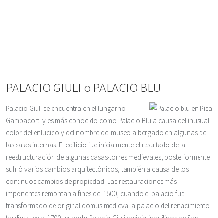
PALACIO GIULI o PALACIO BLU
Palacio Giuli se encuentra en el lungarno
Gambacorti y es más conocido como Palacio Blu a causa del inusual
color del enlucido y del nombre del museo albergado en algunas de
las salas internas. El edificio fue inicialmente el resultado de la
reestructuración de algunas casas-torres medievales, posteriormente
sufrió varios cambios arquitectónicos, también a causa de los
continuos cambios de propiedad. Las restauraciones más
imponentes remontan a fines del 1500, cuando el palacio fue
transformado de original domus medieval a palacio del renacimiento
tardío; y en el 1700, cuando Palacio Giuli recibió inquilinos de San