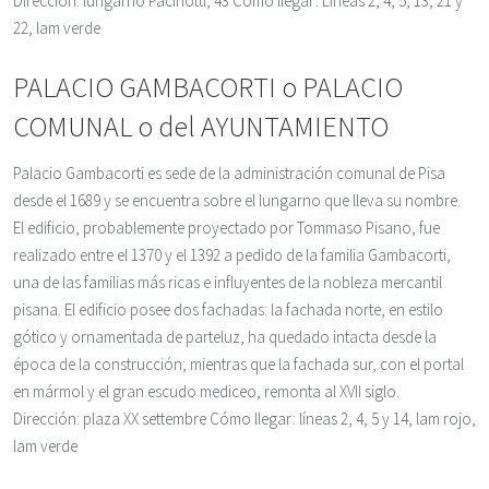
Dirección: lungarno Pacinotti, 43 Cómo llegar: Líneas 2, 4, 5, 13, 21 y
22, lam verde
PALACIO GAMBACORTI o PALACIO
COMUNAL o del AYUNTAMIENTO
Palacio Gambacorti es sede de la administración comunal de Pisa
desde el 1689 y se encuentra sobre el lungarno que lleva su nombre.
El edificio, probablemente proyectado por Tommaso Pisano, fue
realizado entre el 1370 y el 1392 a pedido de la familia Gambacorti,
una de las familias más ricas e influyentes de la nobleza mercantil
pisana. El edificio posee dos fachadas: la fachada norte, en estilo
gótico y ornamentada de parteluz, ha quedado intacta desde la
época de la construcción; mientras que la fachada sur, con el portal
en mármol y el gran escudo mediceo, remonta al XVII siglo.
Dirección: plaza XX settembre Cómo llegar: líneas 2, 4, 5 y 14, lam rojo,
lam verde