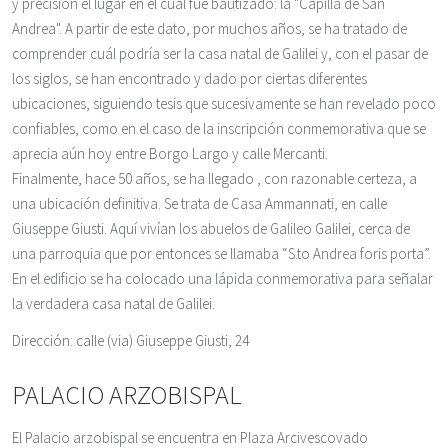
y precisión el lugar en el cual fue bautizado: la "Capilla de San
Andrea". A partir de este dato, por muchos años, se ha tratado de
comprender cuál podría ser la casa natal de Galilei y, con el pasar de
los siglos, se han encontrado y dado por ciertas diferentes
ubicaciones, siguiendo tesis que sucesivamente se han revelado poco
confiables, como en el caso de la inscripción conmemorativa que se
aprecia aún hoy entre Borgo Largo y calle Mercanti.
Finalmente, hace 50 años, se ha llegado , con razonable certeza, a
una ubicación definitiva. Se trata de Casa Ammannati, en calle
Giuseppe Giusti. Aquí vivían los abuelos de Galileo Galilei, cerca de
una parroquia que por entonces se llamaba “S.to Andrea foris porta”.
En el edificio se ha colocado una lápida conmemorativa para señalar
la verdadera casa natal de Galilei.
Dirección: calle (via) Giuseppe Giusti, 24
PALACIO ARZOBISPAL
El Palacio arzobispal se encuentra en Plaza Arcivescovado