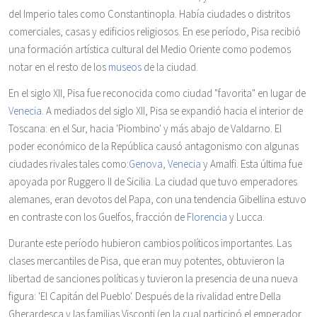
del Imperio tales como Constantinopla. Había ciudades o distritos
comerciales, casas y edificios religiosos. En ese período, Pisa recibió
una formación artística cultural del Medio Oriente como podemos
notar en el resto de los
museos
de la ciudad.
En el siglo XII, Pisa fue reconocida como ciudad "favorita" en lugar de
Venecia
. A mediados del siglo XII, Pisa se expandió hacia el interior de
Toscana: en el Sur, hacia 'Piombino' y más abajo de Valdarno. El
poder económico de la República causó antagonismo con algunas
ciudades rivales tales como:
Genova
,
Venecia
y Amalfi. Esta última fue
apoyada por Ruggero II de Sicilia. La ciudad que tuvo emperadores
alemanes, eran devotos del Papa, con una tendencia Gibellina estuvo
en contraste con los Guelfos, fracción de
Florencia
y Lucca.
Durante este período hubieron cambios políticos importantes. Las
clases mercantiles de Pisa, que eran muy potentes, obtuvieron la
libertad de sanciones políticas y tuvieron la presencia de una nueva
figura: 'El Capitán del Pueblo'. Después de la rivalidad entre Della
Gherardesca y las familias Visconti (en la cual participó el emperador