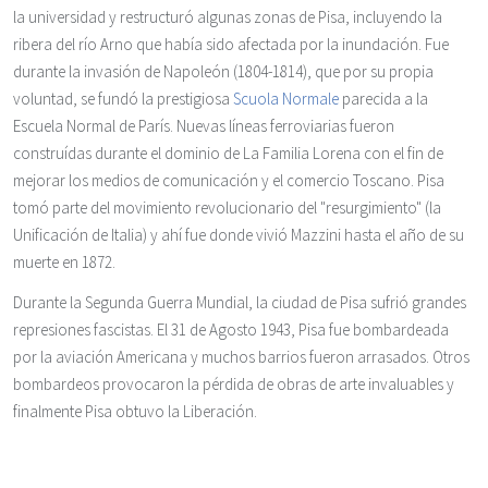
la universidad y restructuró algunas zonas de Pisa, incluyendo la
ribera del río Arno que había sido afectada por la inundación. Fue
durante la invasión de Napoleón (1804-1814), que por su propia
voluntad, se fundó la prestigiosa
Scuola Normale
parecida a la
Escuela Normal de París. Nuevas líneas ferroviarias fueron
construídas durante el dominio de La Familia Lorena con el fin de
mejorar los medios de comunicación y el comercio Toscano. Pisa
tomó parte del movimiento revolucionario del "resurgimiento" (la
Unificación de Italia) y ahí fue donde vivió Mazzini hasta el año de su
muerte en 1872.
Durante la Segunda Guerra Mundial, la ciudad de Pisa sufrió grandes
represiones fascistas. El 31 de Agosto 1943, Pisa fue bombardeada
por la aviación Americana y muchos barrios fueron arrasados. Otros
bombardeos provocaron la pérdida de obras de arte invaluables y
finalmente Pisa obtuvo la Liberación.