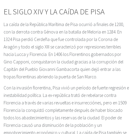
EL SIGLO XIV Y LA CAíDA DE PISA
La caída de la República Marítima de Pisa ocurrió a finales de 1200,
con la derrota contra Génova en la batalla de Meloria en 1284. En
1324 Pisa perdió Cerdeña que fue controlada por la Corona de
Aragón y todo el siglo XIII se caracterizó por represiones terribles
hacia Lucca y Florencia. En 1406 los Florentinos gobernados por
Gino Capponi, conquistaron la ciudad gracias a la corrupción del
Capitán del Pueblo Giovanni Gambacorta quien dejó entrar a las
tropas florentinas abriendo la puerta de San Marco.
Con la invasión florentina, Pisa vivió un período de fuerte regresión e
inestabilidad política. La ex-república trató de rebelarse contra
Florencia a través de varias revueltas e insurrecciónes, pero en 1509
Florencia la conquistó completamente después de haber blocado
todos los abastecimientos y las reservas de la ciudad. El poder de
Florencia causó una disminución de la población y un
empobrecimiento económico y cultural. La caída de Pisa también se