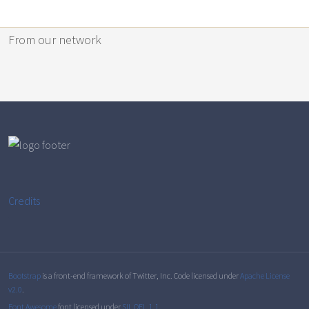
From our network
Credits
Bootstrap
is a front-end framework of Twitter, Inc. Code licensed under
Apache License
v2.0
.
Font Awesome
font licensed under
SIL OFL 1.1
.