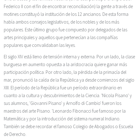
Federico II con el fin de encontrar reconciliación) la gente a través de
motines constituyó la institución de los 12 ancianos. De esta forma
había ambos consejos legislativos; de los nobles y de los más
populares. Este último grupo fue compuesto por delegados de las
artes principales y aquellos que pertenecían a las compañías
populares que convalidaban las leyes.
El siglo XIV está lleno de tensión interna y externa. Por un lado, la clase
burguesa en aumento opuesta a la aristocracia quiere ganar más
participación política. Por otro lado, la pérdida de la primacía del
mar, pronunció la caída de la República ya desde comienzos del siglo
XIII. El período de la República fue un período extraordinario en
cuanto a la cultura y descubrimientos de la Ciencia. 'Nicola Pisano' y
sus alumnos, 'Giovanni Pisano' y Arnolfo di Cambio' fueron los
maestros del arte Pisano. 'Leonardo Fibonacci fue famoso por la
Matemática y por la introducción del sistema numeral Indiano.
También se debe recordar el famoso Colegio de Abogados o Escuela
de Derecho.