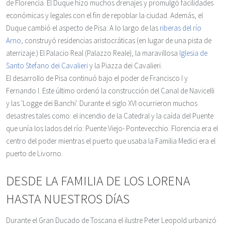
de Florencia. El Duque hizo muchos drenajes y promulgó facilidades
económicas y legales con el fin de repoblar la ciudad. Además, el
Duque cambió el aspecto de Pisa: A lo largo de las
riberas del río
Arno
, construyó residencias aristocráticas (en lugar de una pista de
aterrizaje.) El Palacio Real (Palazzo Reale), la maravillosa
Iglesia de
Santo Stefano dei Cavalieri
y la Piazza dei Cavalieri.
El desarrollo de Pisa continuó bajo el poder de Francisco I y
Fernando I. Este último ordenó la construcción del Canal de Navicelli
y las 'Logge dei Banchi'. Durante el siglo XVI ocurrieron muchos
desastres tales como: el incendio de la Catedral y la caída del Puente
que unía los lados del río: Puente Viejo- Pontevecchio. Florencia era el
centro del poder mientras el puerto que usaba la Familia Medici era el
puerto de Livorno.
DESDE LA FAMILIA DE LOS LORENA
HASTA NUESTROS DíAS
Durante el Gran Ducado de Toscana el ilustre Peter Leopold urbanizó