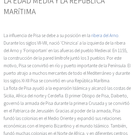
LA EDAD MEDIA Y LA REPúBLICA
MARíTIMA
La influencia de Pisa se debe a su posición en la
ribera del Arno
.
Durante los siglos VII-VIII, nació 'Chinzica' a la izquierda de la ribera
del Arno y 'Forisportam' en las afueras del pueblo Medieval. En 1155,
la construcción de la pared limítrofe juntó los 3 pueblos. Por este
motivo, Pisa se convirtió en río y puerto importante de la Península. El
puerto atrajo a muchos mercantes de todo el Mediterráneo y durante
los siglos XI-XII Pisa se convirtió en una República Marítima.
La flota de Pisa ayudó a la expansión Islámica y alcanzó las costas de
Sicilia, Africa del norte y Cerdeña. El primer Obispo de Pisa, Daiberto,
governó la armada de Pisa durante la primera Crusada y se convirtió
en el Patriarca de Jerusalén. Gracias al poder de la armada, Pisa
fundó las colonias en el Medio Oriente y expandió sus relaciones
económicas con el Imperio Bizantino y el mundo Islámico. También,
fundó muchas colonias en el Norte de Africa, y en diferentes centros