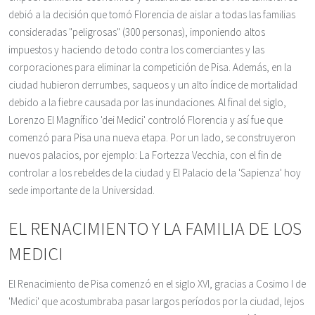
debió a la decisión que tomó Florencia de aislar a todas las familias
consideradas "peligrosas" (300 personas), imponiendo altos
impuestos y haciendo de todo contra los comerciantes y las
corporaciones para eliminar la competición de Pisa. Además, en la
ciudad hubieron derrumbes, saqueos y un alto índice de mortalidad
debido a la fiebre causada por las inundaciones. Al final del siglo,
Lorenzo El Magnífico 'dei Medici' controló Florencia y así fue que
comenzó para Pisa una nueva etapa. Por un lado, se construyeron
nuevos palacios, por ejemplo: La Fortezza Vecchia, con el fin de
controlar a los rebeldes de la ciudad y El Palacio de la 'Sapienza' hoy
sede importante de la Universidad.
EL RENACIMIENTO Y LA FAMILIA DE LOS
MEDICI
El Renacimiento de Pisa comenzó en el siglo XVI, gracias a Cosimo I de
'Medici' que acostumbraba pasar largos períodos por la ciudad, lejos