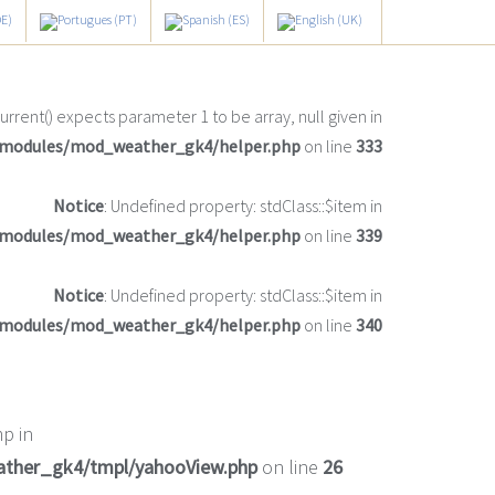
current() expects parameter 1 to be array, null given in
/modules/mod_weather_gk4/helper.php
on line
333
Notice
: Undefined property: stdClass::$item in
/modules/mod_weather_gk4/helper.php
on line
339
Notice
: Undefined property: stdClass::$item in
/modules/mod_weather_gk4/helper.php
on line
340
p in
ather_gk4/tmpl/yahooView.php
on line
26