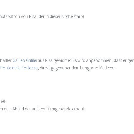
Schutzpatron von Pisa, der in dieser Kirche starb)
haftler
Galileo Galilei
aus Pisa gewidmet. Es wird angenommen, dass er gen
r
Ponte della Fortezza
, direkt gegenüber dem Lungarno Mediceo.
thek
ch dem Abbild der antiken Turmgebäude erbaut.