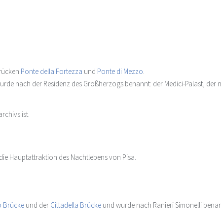
Brücken
Ponte della Fortezza
und
Ponte di Mezzo
.
wurde nach der Residenz des Großherzogs benannt: der Medici-Palast, der nun
rchivs ist.
die Hauptattraktion des Nachtlebens von Pisa.
o Brücke
und der
Cittadella Brücke
und wurde nach Ranieri Simonelli bena