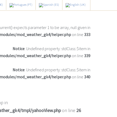
current() expects parameter 1 to be array, null given in
/modules/mod_weather_gk4/helper.php
on line
333
Notice
: Undefined property: stdClass::$item in
/modules/mod_weather_gk4/helper.php
on line
339
Notice
: Undefined property: stdClass::$item in
/modules/mod_weather_gk4/helper.php
on line
340
p in
ather_gk4/tmpl/yahooView.php
on line
26