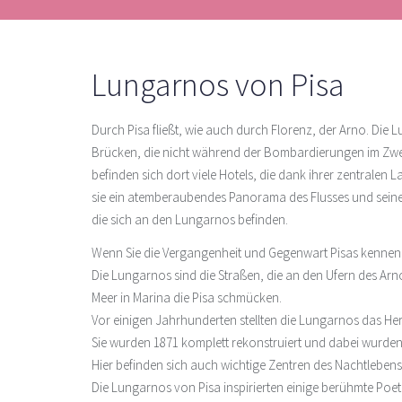
Lungarnos von Pisa
Durch Pisa fließt, wie auch durch Florenz, der Arno. Die
Brücken, die nicht während der Bombardierungen im Zweit
befinden sich dort viele Hotels, die dank ihrer zentralen
sie ein atemberaubendes Panorama des Flusses und seine
die sich an den Lungarnos befinden.
Wenn Sie die Vergangenheit und Gegenwart Pisas kennen m
Die Lungarnos sind die Straßen, die an den Ufern des Arn
Meer in Marina die Pisa schmücken.
Vor einigen Jahrhunderten stellten die Lungarnos das He
Sie wurden 1871 komplett rekonstruiert und dabei wurden l
Hier befinden sich auch wichtige Zentren des Nachtlebens
Die Lungarnos von Pisa inspirierten einige berühmte Poeten