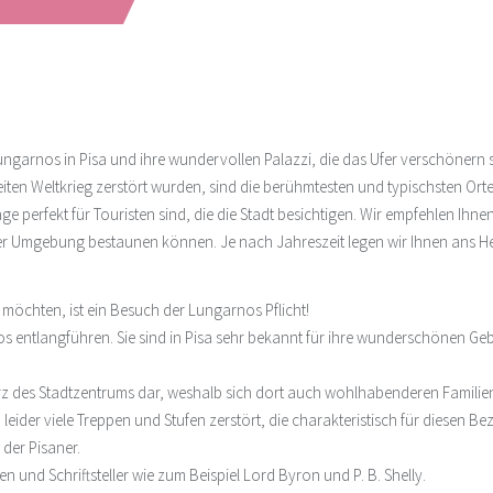
 Lungarnos in Pisa und ihre wundervollen Palazzi, die das Ufer verschönern
en Weltkrieg zerstört wurden, sind die berühmtesten und typischsten Ort
 Lage perfekt für Touristen sind, die die Stadt besichtigen. Wir empfehlen 
r Umgebung bestaunen können. Je nach Jahreszeit legen wir Ihnen ans Herz
öchten, ist ein Besuch der Lungarnos Pflicht!
os entlangführen. Sie sind in Pisa sehr bekannt für ihre wunderschönen Ge
rz des Stadtzentrums dar, weshalb sich dort auch wohlhabenderen Familien
eider viele Treppen und Stufen zerstört, die charakteristisch für diesen Be
 der Pisaner.
 und Schriftsteller wie zum Beispiel Lord Byron und P. B. Shelly.