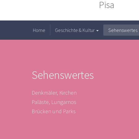
Pisa
Home
Geschichte & Kultur
Sehenswertes
Sehenswertes
Denkmäler, Kirchen
Paläste, Lungarnos
Brücken und Parks