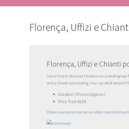
Florença, Uffizi e Chia
Florença, Uffizi e Chianti
Leave Pisa to discover Florence on a small-group full
and a Chianti wine tasting. You can stroll around F
Duration: 9 hours (approx.)
Price: from €104
Clique aqui para reservar ou obter mais informaçõ