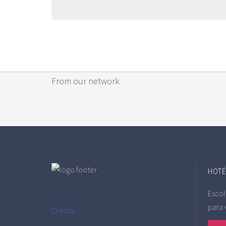
From our network
HOTÉI
Escol
para 
Credits