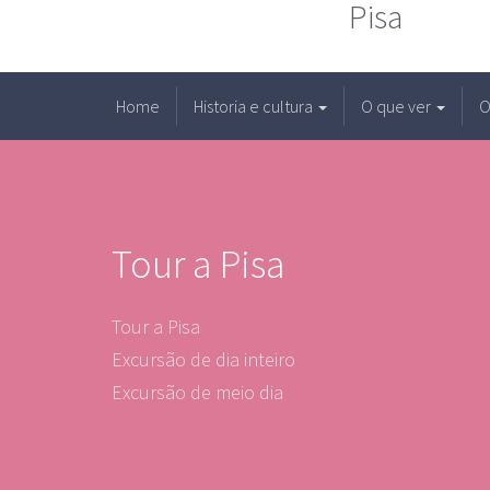
Pisa
Home
Historia e cultura
O que ver
O
Tour a Pisa
Tour a Pisa
Excursão de dia inteiro
Excursão de meio dia