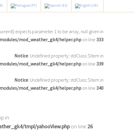
current() expects parameter 1 to be array, null given in
/modules/mod_weather_gk4/helper.php
on line
333
Notice
: Undefined property: stdClass::$item in
/modules/mod_weather_gk4/helper.php
on line
339
Notice
: Undefined property: stdClass::$item in
/modules/mod_weather_gk4/helper.php
on line
340
p in
ather_gk4/tmpl/yahooView.php
on line
26