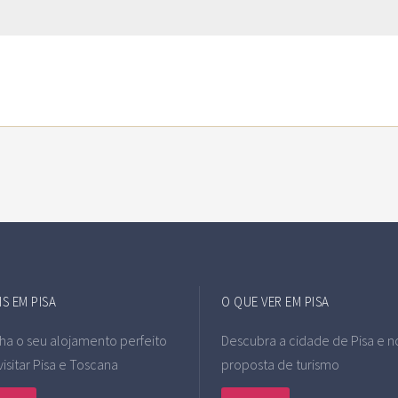
S EM PISA
O QUE VER EM PISA
ha o seu alojamento perfeito
Descubra a cidade de Pisa e n
visitar Pisa e Toscana
proposta de turismo