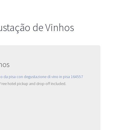
gustação de Vinhos
nhos
 Free hotel pickup and drop-off included.