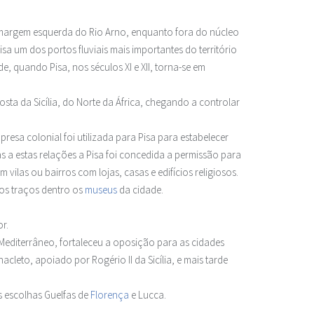
 na margem esquerda do Rio Arno, enquanto fora do núcleo
a um dos portos fluviais mais importantes do território
, quando Pisa, nos séculos XI e XII, torna-se em
sta da Sicília, do Norte da África, chegando a controlar
resa colonial foi utilizada para Pisa para estabelecer
 a estas relações a Pisa foi concedida a permissão para
vilas ou bairros com lojas, casas e edifícios religiosos.
mos traços dentro os
museus
da cidade.
r.
Mediterrâneo, fortaleceu a oposição para as cidades
cleto, apoiado por Rogério II da Sicília, e mais tarde
s escolhas Guelfas de
Florença
e Lucca.