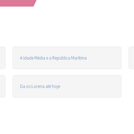
A Idade Média e a República Marítima
Da os Lorena até hoje