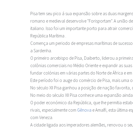
Pisa tem seu pico á sua expansão sobre as duas margen
romano e medieval desenvolve "Forisportam". A união des
italiano. Isso foi um importante porto para atrair comer
República Marítima .
Comença um periodo de empresas marítimas de sucesso. A 
a Sardenha.
O primeiro arcebispo de Pisa, Daiberto, liderou a primeir
colônias comerciais no Médio Oriente e expandir as suas
fundar colónias em várias partes do Norte de África e em 
Este período foi o auge do comércio de Pisa, mais uma 
No século XII Pisa ganhou a posição de nação favorita, q
No meio do século XII Pisa conhece uma expansão ainda 
O poder económico da República, que lhe permitia estab
rivais, especialmente com
Gênova
e Amalfi, esta última e
com Veneza.
A cidade ligada aos imperadores alemães, renovou o se