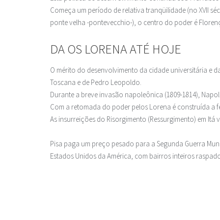
Começa um período de relativa tranqüilidade (no XVII sé
ponte velha -pontevecchio-), o centro do poder é Floren
DA OS LORENA ATÉ HOJE
O mérito do desenvolvimento da cidade universitária e
Toscana e de Pedro Leopoldo.
Durante a breve invasão napoleônica (1809-1814), Napol
Com a retomada do poder pelos Lorena é construída a f
As insurreições do Risorgimento (Ressurgimento) em Itá
Pisa paga um preço pesado para a Segunda Guerra Mundia
Estados Unidos da América, com bairros inteiros raspado