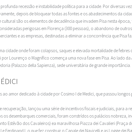
unda recessão e instabilidade política para a cidade. Por diversas veze
ivamente, depois de bloquear todas as fontes e os abastecimentos da cida
cultural são os elementos de decadência que invadem Pisa nesta época,
 consideradas perigosas em Florença (300 pessoas), o abandono de outro
erciantes e as empresas, destinadas a eliminar a concorrência que Pisa fa
uma cidade onde foram colapsos, saques e elevada mortalidade de febres
 por Lourenço o Magnífico comença uma nova fase em Pisa. Ao lado da An
oria (Palazzo della Sapienza), sede universitária de grande importância.
ÉDICI
as ao amor dedicado à cidade por Cosimo I de Medici, que passou longos p
 recuperação, lançou uma série de incentivos fiscais e judiciais, para 
s os desembarques comerciais, foram constrídos os palácios nobreza, inc
Santo Estêvão dos Cavaleiros) ea maravilhosa Piazza dei Cavalieri (Praça d
 e Ferdinand I, o que fez construir o Canale dei Navicelli e as Logge dei B