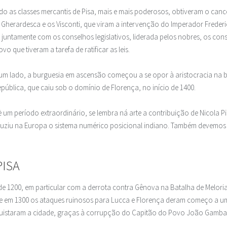
do as classes mercantis de Pisa, mais e mais poderosos, obtiveram o can
a Gherardesca e os Visconti, que viram a intervenção do Imperador Frederi
, juntamente com os conselhos legislativos, liderada pelos nobres, os c
 que tiveram a tarefa de ratificar as leis.
por um lado, a burguesia em ascensão começou a se opor à aristocracia na 
ública, que caiu sob o domínio de Florença, no início de 1400.
ca è um período extraordinário, se lembra ná arte a contribuição de Nicola
oduziu na Europa o sistema numérico posicional indiano. Também devemos
PISA
l de 1200, em particular com a derrota contra Gênova na Batalha de Melori
e em 1300 os ataques ruinosos para Lucca e Florença deram começo a uma
quistaram a cidade, graças à corrupção do Capitão do Povo João Gambac