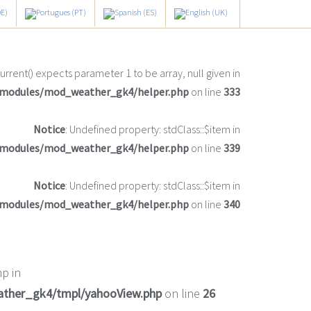
current() expects parameter 1 to be array, null given in
/modules/mod_weather_gk4/helper.php
on line
333
Notice
: Undefined property: stdClass::$item in
/modules/mod_weather_gk4/helper.php
on line
339
Notice
: Undefined property: stdClass::$item in
/modules/mod_weather_gk4/helper.php
on line
340
p in
ather_gk4/tmpl/yahooView.php
on line
26