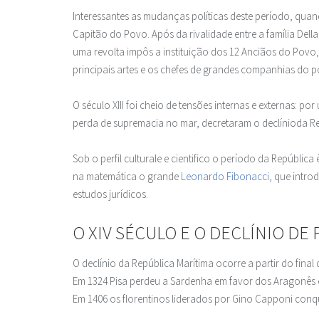
Interessantes as mudanças políticas deste período, quan
Capitão do Povo. Após da rivalidade entre a família Dell
uma revolta impôs a instituição dos 12 Anciãos do Povo
principais artes e os chefes de grandes companhias do povo
O século XIII foi cheio de tensões internas e externas: 
perda de supremacia no mar, decretaram o declínioda Rep
Sob o perfil culturale e cientifico o período da Repúbli
na matemática o grande
Leonardo Fibonacci
, que intr
estudos jurídicos.
O XIV SÉCULO E O DECLÍNIO DE 
O declínio da República Marítima ocorre a partir do fina
Em 1324 Pisa perdeu a Sardenha em favor dos Aragonês 
Em 1406 os florentinos liderados por Gino Capponi con