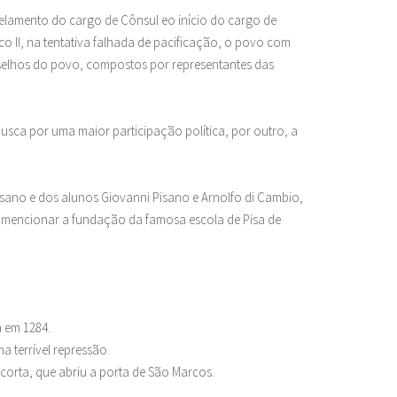
celamento do cargo de Cônsul eo início do cargo de
co II, na tentativa falhada de pacificação, o povo com
onselhos do povo, compostos por representantes das
busca por uma maior participação política, por outro, a
 Pisano e dos alunos Giovanni Pisano e Arnolfo di Cambio,
 mencionar a fundação da famosa escola de Pisa de
a em 1284.
 terrível repressão.
orta, que abriu a porta de São Marcos.