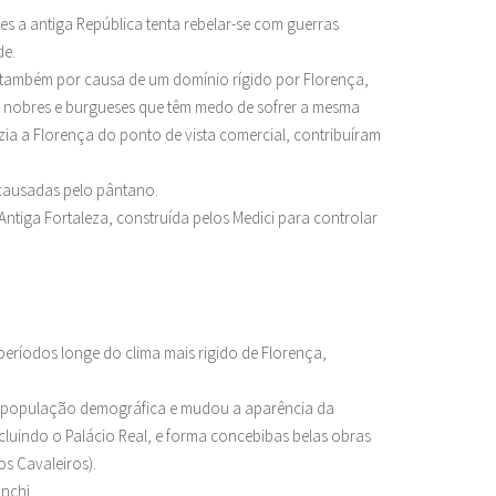
s a antiga República tenta rebelar-se com guerras
de.
 também por causa de um domínio rígido por Florença,
s nobres e burgueses que têm medo de sofrer a mesma
zia a Florença do ponto de vista comercial, contribuíram
 causadas pelo pântano.
tiga Fortaleza, construída pelos Medici para controlar
eríodos longe do clima mais rigido de Florença,
a repopulação demográfica e mudou a aparência da
luindo o Palácio Real, e forma concebibas belas obras
os Cavaleiros).
anchi.