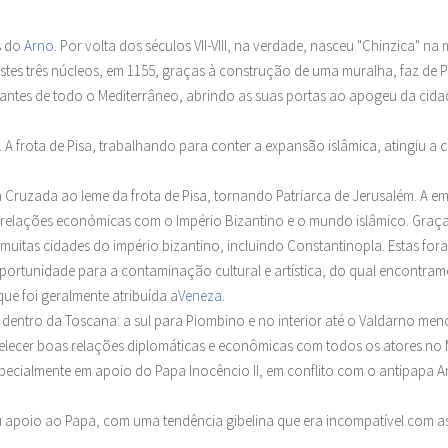
s do
Arno
. Por volta dos séculos VII-VIII, na verdade, nasceu "Chinzica"
tes três núcleos, em 1155, graças à construção de uma muralha, faz de Pis
ciantes de todo o Mediterrâneo, abrindo as suas portas ao apogeu da cidade
frota de Pisa, trabalhando para conter a expansão islâmica, atingiu a co
a Cruzada ao leme da frota de Pisa, tornando Patriarca de Jerusalém. A emp
 relações económicas com o Império Bizantino e o mundo islâmico. Graças
muitas cidades do império bizantino, incluindo Constantinopla. Estas foram 
oportunidade para a contaminação cultural e artística, do qual encontra
ue foi geralmente atribuída a
Veneza
.
dentro da Toscana: a sul para Piombino e no interior até o Valdarno meno
elecer boas relações diplomáticas e econômicas com todos os atores no 
specialmente em apoio do Papa Inocêncio II, em conflito com o antipapa Ana
u apoio ao Papa, com uma tendência gibelina que era incompatível com a