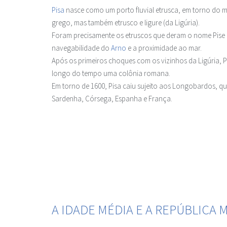
Pisa
nasce como um porto fluvial etrusca, em torno do me
grego, mas também etrusco e ligure (da Ligúria).
Foram precisamente os etruscos que deram o nome Pise 
navegabilidade do
Arno
e a proximidade ao mar.
Após os primeiros choques com os vizinhos da Ligúria, 
longo do tempo uma colônia romana.
Em torno de 1600, Pisa caiu sujeito aos Longobardos, q
Sardenha, Córsega, Espanha e França.
A IDADE MÉDIA E A REPÚBLICA 