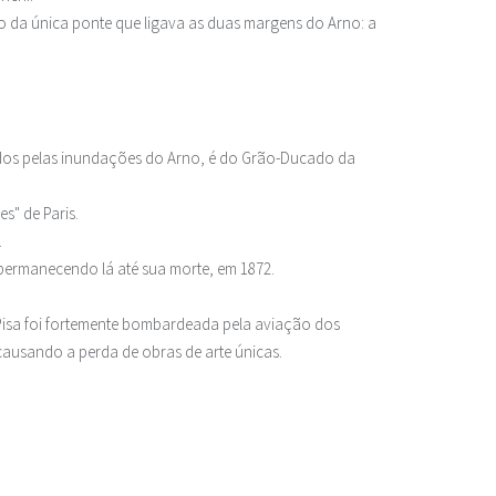
so da única ponte que ligava as duas margens do Arno: a
ados pelas inundações do Arno, é do Grão-Ducado da
s" de Paris.
.
 permanecendo lá até sua morte, em 1872.
 Pisa foi fortemente bombardeada pela aviação dos
 causando a perda de obras de arte únicas.