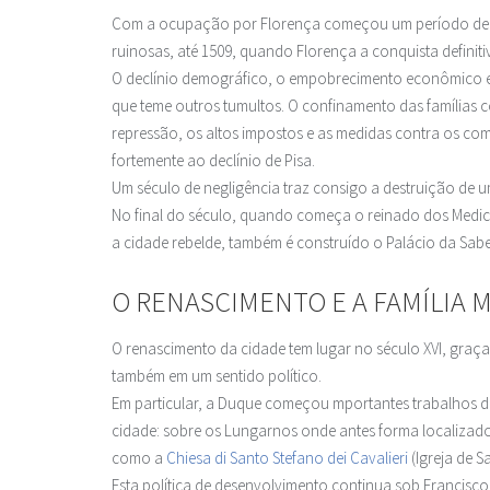
Com a ocupação por Florença começou um período de prof
ruinosas, até 1509, quando Florença a conquista definit
O declínio demográfico, o empobrecimento econômico e 
que teme outros tumultos. O confinamento das famílias
repressão, os altos impostos e as medidas contra os com
fortemente ao declínio de Pisa.
Um século de negligência traz consigo a destruição de 
No final do século, quando começa o reinado dos Medici
a cidade rebelde, também é construído o Palácio da Sabed
O RENASCIMENTO E A FAMÍLIA M
O renascimento da cidade tem lugar no século XVI, graç
também em um sentido político.
Em particular, a Duque começou mportantes trabalhos de
cidade: sobre os Lungarnos onde antes forma localizado
como a
Chiesa di Santo Stefano dei Cavalieri
(Igreja de 
Esta política de desenvolvimento continua sob Francisco I