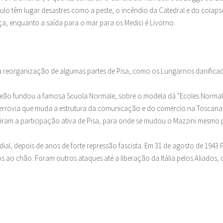
culo têm lugar desastres como a peste, o incêndio da Catedral e do colap
ça, enquanto a saída para o mar para os Medici é Livorno.
 da reorganização de algumas partes de Pisa, como os Lungarnos danific
eão fundou a famosa Scuola Normale, sobre o modela dá "Ecoles Normale
errovia que muda a estrutura da comunicação e do comércio na Toscana
 viram a participação ativa de Pisa, para onde se mudou o Mazzini mesmo
l, depois de anos de forte repressão fascista. Em 31 de agosto de 1943
s ao chão. Foram outros ataques até a liberação da Itália pelos Aliados,