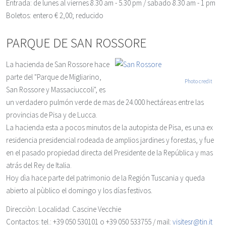
Entrada
: de lunes al viernes 8.30 am - 5.30 pm / sabado 8.30 am - 1 pm
Boletos
: entero € 2,00; reducido
PARQUE DE SAN ROSSORE
La hacienda de San Rossore hace
parte del "Parque de Migliarino,
Photo credit
San Rossore y Massaciuccoli", es
un verdadero pulmón verde de mas de 24.000 hectáreas entre las
provincias de Pisa y de Lucca.
La hacienda esta a pocos minutos de la autopista de Pisa, es una ex
residencia presidencial rodeada de amplios jardines y forestas, y fue
en el pasado propiedad directa del Presidente de la República y mas
atrás del Rey de Italia.
Hoy dìa hace parte del patrimonio de la Región Tuscania y queda
abierto al pùblico el domingo y los días festivos.
Direcciòn
: Localidad: Cascine Vecchie
Contactos
: tel.: +39 050 530101 o +39 050 533755 / mail:
visitesr@tin.it