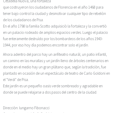
Cittadella Nuova, una fortaleza
que costruyeron los ciudadanos de Florencia en el año 1468 para
tener bajo control la ciudad y desmotivar cualquier tipo de rebeliòn
de los ciudadanos de Pisa.
En el año 1798 la familia Scotto adquisiciò la fortaleza y la convertiò
en un palacio rodeado de amplios espacios verdes. Luego el palacio
fue enteramente destruìdo por los bombardeos de los años 1943-
1944, por eso hoy dìa podemos encontrar solo el jardìn.
Ahora adentro del parco hay un anfiteatro naturál, un patio infantil,
un camino en las murallas y un jardín lleno de árboles centenarios en
donde en el medio hay un gran plàtano que, segùn la tradiciòn, fue
plantado en ocasión de un espectáculo de teatro de Carlo Goldoni en
el "Verdi" de Pisa.
Este jardín es un pequeño oasis verde sombreado y agradable en
donde se puede relajarse a dos pasos del centro de la ciudad.
Direcciòn
: lungarno Fibonacci