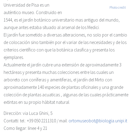
Universidad de Pisa es un
Photo credit
autèntico museo. Construido en
1544, es el jardín botànico universitario mas antiguo del mundo,
aunque antes estaba situado al arsenal de los Medici.
El jardín fue sometido a diversas alteraciones, no solo por el cambio
de colocación sino también por el variar de las necesidades y de los
criterios científico con que la botánica clasifica y presenta los
ejemplares.
Actualmente el jardín cubre una extensión de aproximadamente 3
hectáreas y presenta muchas colecciones entre las cuales un
arboreto con conìferas y amentiferas, el jardín del Mirto con
aproximadamente 140 especies de plantas oficinales y una grande
colección de plantas acuaticas , algunas de las cuales prácticamente
extintas en su propio hàbitat natural.
Direcciòn
: via Luca Ghini, 5
Contatti
: tel.: +39 050 2211310 / mail:
ortomuseobot@biologia.unipi.it
Como llegar
: linee 4 y 21