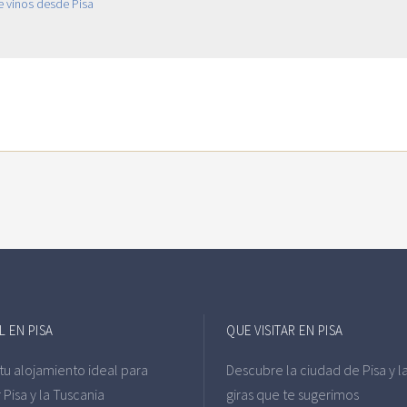
L EN PISA
QUE VISITAR EN PISA
 tu alojamiento ideal para
Descubre la ciudad de Pisa y l
r Pisa y la Tuscania
giras que te sugerimos