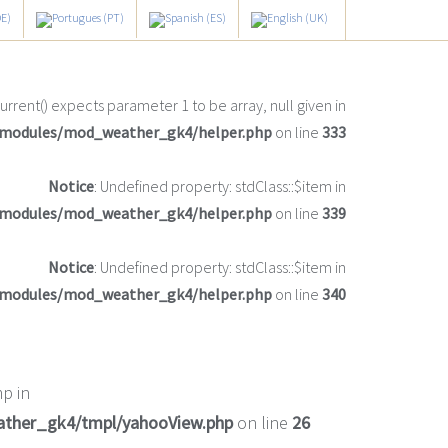
current() expects parameter 1 to be array, null given in
/modules/mod_weather_gk4/helper.php
on line
333
Notice
: Undefined property: stdClass::$item in
/modules/mod_weather_gk4/helper.php
on line
339
Notice
: Undefined property: stdClass::$item in
/modules/mod_weather_gk4/helper.php
on line
340
p in
ather_gk4/tmpl/yahooView.php
on line
26