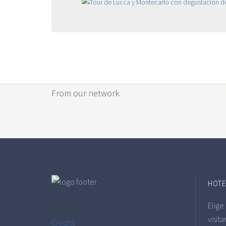
From our network
HOTE
Elige
visita
Credits