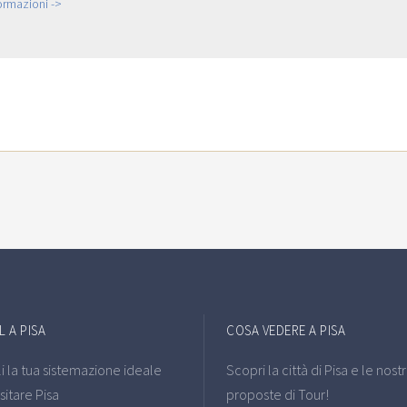
formazioni ->
 A PISA
COSA VEDERE A PISA
i la tua sistemazione ideale
Scopri la città di Pisa e le nost
sitare Pisa
proposte di Tour!