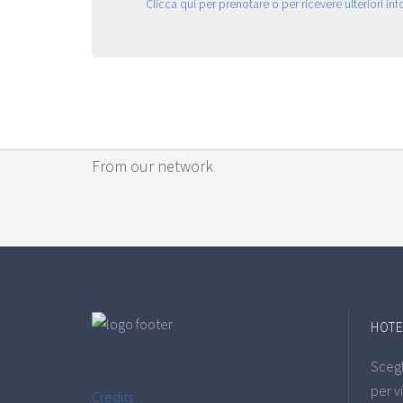
Clicca qui per prenotare o per ricevere ulteriori in
From our network
HOTEL
Scegl
per vi
Credits