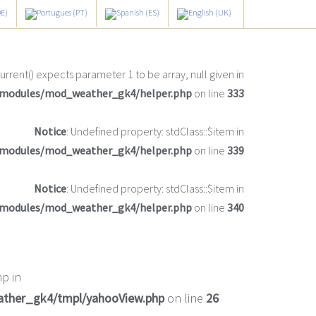
current() expects parameter 1 to be array, null given in
/modules/mod_weather_gk4/helper.php
on line
333
Notice
: Undefined property: stdClass::$item in
/modules/mod_weather_gk4/helper.php
on line
339
Notice
: Undefined property: stdClass::$item in
/modules/mod_weather_gk4/helper.php
on line
340
p in
ather_gk4/tmpl/yahooView.php
on line
26