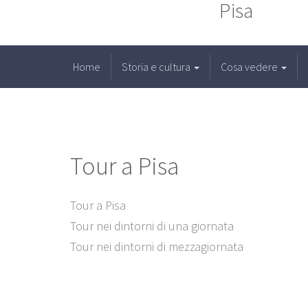
Pisa
Home
Storia e cultura
Cosa vedere
Tour a Pisa
Tour a Pisa
Tour nei dintorni di una giornata
Tour nei dintorni di mezzagiornata