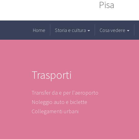
Pisa
Home
Storia e cultura
Cosa vedere
Trasporti
Transfer da e per l'aeroporto
Noleggio auto e biclette
Collegamenti urbani