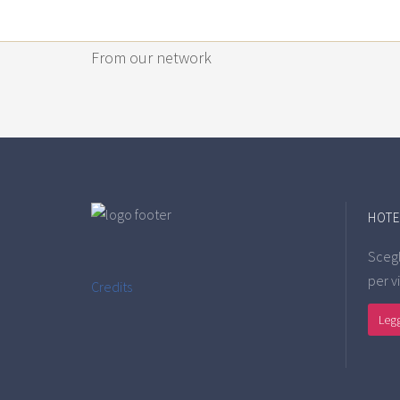
From our network
HOTEL
Scegl
per vi
Credits
Legg