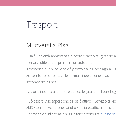
Trasporti
Muoversi a Pisa
Pisa è una città abbastanza piccola e raccolta, girando a 
tornarvi utile anche prendere un autobus.
Il trasporto pubblico locale è gestito dalla Compagnia Pis
Sul territorio sono attive le normali linee urbane di autob
seconda della linea.
La zona intorno alla torre è ben collegata con il parcheg
Può essere utile sapere che a Pisa è attivo il Servizio di M
SMS. Con tim, vodafone, wind o 3 Italia è sufficiente invi
Per maggiori informazioni sulle tariffe consulta
questo si