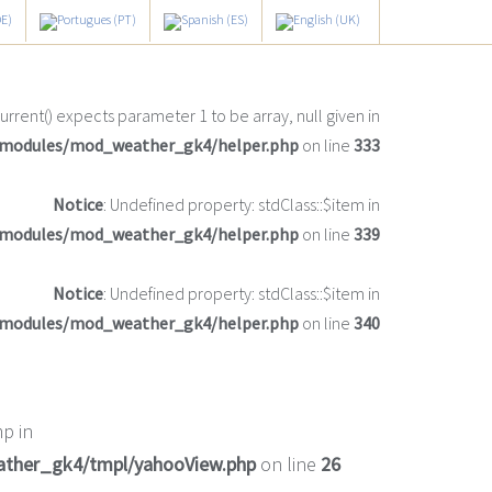
current() expects parameter 1 to be array, null given in
/modules/mod_weather_gk4/helper.php
on line
333
Notice
: Undefined property: stdClass::$item in
/modules/mod_weather_gk4/helper.php
on line
339
Notice
: Undefined property: stdClass::$item in
/modules/mod_weather_gk4/helper.php
on line
340
p in
ather_gk4/tmpl/yahooView.php
on line
26