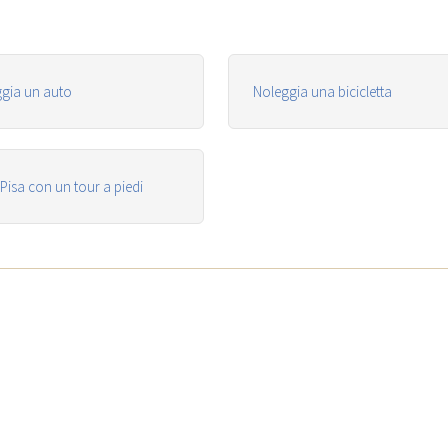
gia un auto
Noleggia una bicicletta
a Pisa con un tour a piedi