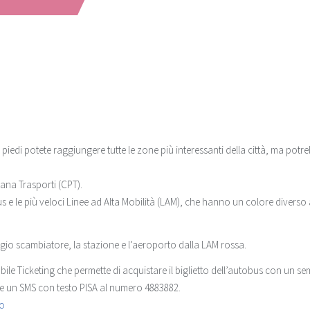
piedi potete raggiungere tutte le zone più interessanti della città, ma potr
ana Trasporti (CPT).
us e le più veloci Linee ad Alta Mobilità (LAM), che hanno un colore diverso
gio scambiatore, la stazione e l’aeroporto dalla LAM rossa.
obile Ticketing che permette di acquistare il biglietto dell’autobus con un se
are un SMS con testo PISA al numero 4883882.
to