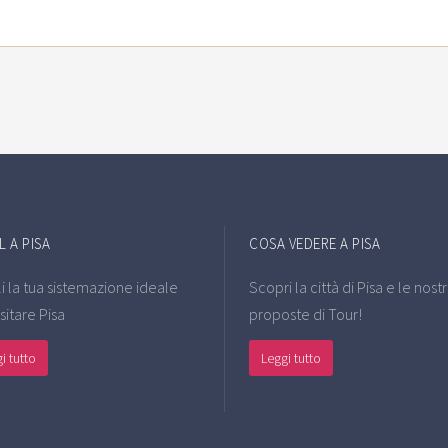
 A PISA
COSA VEDERE A PISA
i la tua sistemazione ideale
Scopri la città di Pisa e le nost
sitare Pisa
proposte di Tour!
i tutto
Leggi tutto