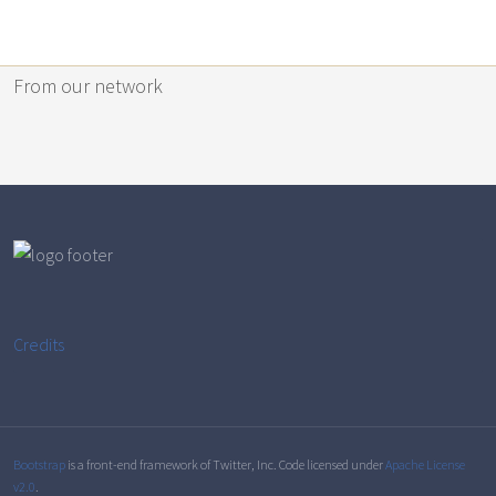
From our network
Credits
Bootstrap
is a front-end framework of Twitter, Inc. Code licensed under
Apache License
v2.0
.