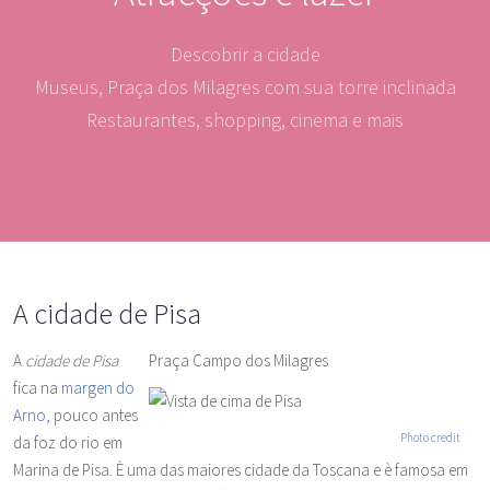
Descobrir a cidade
Museus, Praça dos Milagres com sua torre inclinada
Restaurantes, shopping, cinema e mais
A cidade de Pisa
A
cidade de Pisa
Praça Campo dos Milagres
fica na
margen do
Arno
, pouco antes
Photo credit
da foz do rio em
Marina de Pisa. È uma das maiores cidade da Toscana e è famosa em