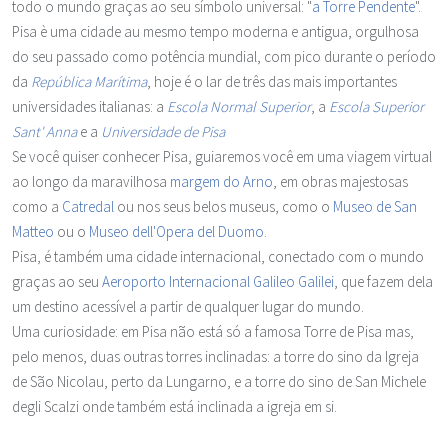
todo o mundo graças ao seu símbolo universal: "
a Torre Pendente
".
Pisa è uma cidade au mesmo tempo moderna e antigua, orgulhosa
do seu passado como potência mundial, com pico durante o período
da
República Marítima
, hoje é o lar de três das mais importantes
universidades italianas: a
Escola Normal Superior
, a
Escola Superior
Sant' Anna
e a
Universidade de Pisa
Se você quiser conhecer Pisa, guiaremos você em uma viagem virtual
ao longo da maravilhosa
margem do Arno
, em obras majestosas
como a
Catredal
ou nos seus belos museus, como o
Museo de San
Matteo
ou o
Museo dell'Opera del Duomo
.
Pisa, é também uma cidade internacional, conectado com o mundo
graças ao seu
Aeroporto Internacional Galileo Galilei
, que fazem dela
um destino acessível a partir de qualquer lugar do mundo.
Uma curiosidade: em Pisa não está só a famosa Torre de Pisa mas,
pelo menos, duas outras torres inclinadas: a torre do sino da Igreja
de São Nicolau, perto da Lungarno, e a torre do sino de San Michele
degli Scalzi onde também está inclinada a igreja em si.