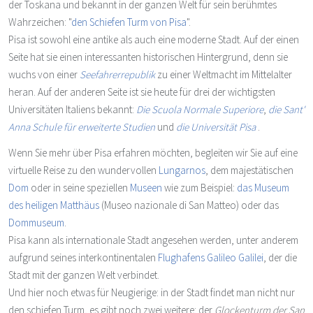
der Toskana und bekannt in der ganzen Welt für sein berühmtes
Wahrzeichen: "
den Schiefen Turm von Pisa
".
Pisa ist sowohl eine antike als auch eine moderne Stadt. Auf der einen
Seite hat sie einen interessanten historischen Hintergrund, denn sie
wuchs von einer
Seefahrerrepublik
zu einer Weltmacht im Mittelalter
heran. Auf der anderen Seite ist sie heute für drei der wichtigsten
Universitäten Italiens bekannt:
Die Scuola Normale Superiore
,
die Sant'
Anna Schule für erweiterte Studien
und
die Universität Pisa
.
Wenn Sie mehr über Pisa erfahren möchten, begleiten wir Sie auf eine
virtuelle Reise zu den wundervollen
Lungarnos
, dem majestätischen
Dom
oder in seine speziellen
Museen
wie zum Beispiel:
das Museum
des heiligen Matthäus
(Museo nazionale di San Matteo) oder das
Dommuseum
.
Pisa kann als internationale Stadt angesehen werden, unter anderem
aufgrund seines interkontinentalen
Flughafens Galileo Galilei
, der die
Stadt mit der ganzen Welt verbindet.
Und hier noch etwas für Neugierige: in der Stadt findet man nicht nur
den schiefen Turm, es gibt noch zwei weitere: der
Glockenturm der San