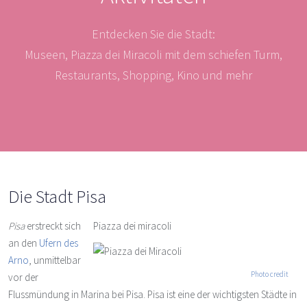
Entdecken Sie die Stadt:
Museen, Piazza dei Miracoli mit dem schiefen Turm,
Restaurants, Shopping, Kino und mehr
Die Stadt Pisa
Pisa
erstreckt sich
Piazza dei miracoli
an den
Ufern des
Arno
, unmittelbar
Photo credit
vor der
Flussmündung in Marina bei Pisa. Pisa ist eine der wichtigsten Städte in