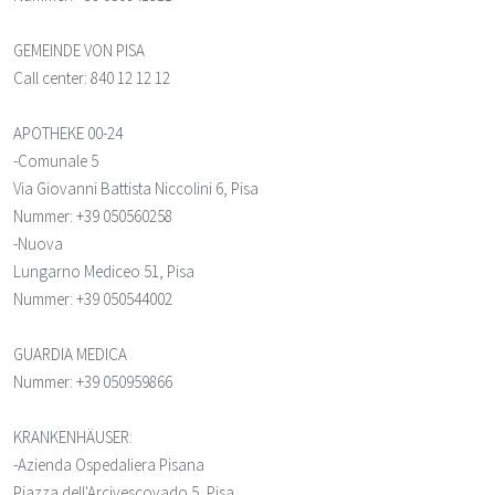
GEMEINDE VON PISA
Call center
: 840 12 12 12
APOTHEKE 00-24
-Comunale 5
Via Giovanni Battista Niccolini 6, Pisa
Nummer
: +39 050560258
-Nuova
Lungarno Mediceo 51, Pisa
Nummer
: +39 050544002
GUARDIA MEDICA
Nummer
: +39 050959866
KRANKENHÄUSER
:
-Azienda Ospedaliera Pisana
Piazza dell'Arcivescovado 5, Pisa