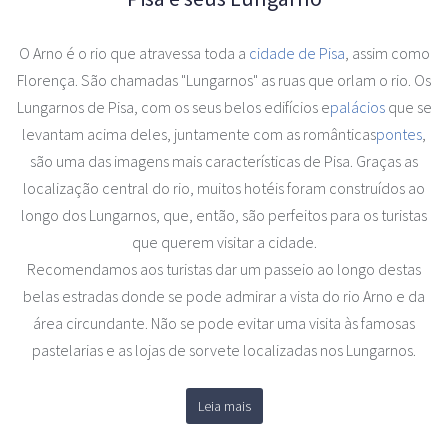
O Arno é o rio que atravessa toda a
cidade de Pisa
, assim como
Florença. São chamadas "Lungarnos" as ruas que orlam o rio. Os
Lungarnos de Pisa, com os seus belos edifícios e
palácios
que se
levantam acima deles, juntamente com as românticas
pontes
,
são uma das imagens mais características de Pisa. Graças as
localização central do rio, muitos hotéis foram construídos ao
longo dos Lungarnos, que, então, são perfeitos para os turistas
que querem visitar a cidade.
Recomendamos aos turistas dar um passeio ao longo destas
belas estradas donde se pode admirar a vista do rio Arno e da
área circundante. Não se pode evitar uma visita às famosas
pastelarias e as lojas de sorvete localizadas nos Lungarnos.
Leia mais