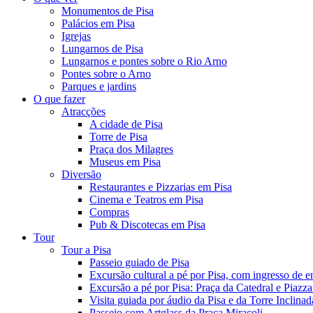
Monumentos de Pisa
Palácios em Pisa
Igrejas
Lungarnos de Pisa
Lungarnos e pontes sobre o Rio Arno
Pontes sobre o Arno
Parques e jardins
O que fazer
Atracções
A cidade de Pisa
Torre de Pisa
Praça dos Milagres
Museus em Pisa
Diversão
Restaurantes e Pizzarias em Pisa
Cinema e Teatros em Pisa
Compras
Pub & Discotecas em Pisa
Tour
Tour a Pisa
Passeio guiado de Pisa
Excursão cultural a pé por Pisa, com ingresso de e
Excursão a pé por Pisa: Praça da Catedral e Piazza
Visita guiada por áudio da Pisa e da Torre Inclinad
Passeio com Artglass da Praça Miracoli