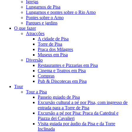
Igrejas
Lungarnos de Pisa
Lungarnos e pontes sobre o Rio Arno
Pontes sobre o Arno
Parques e jardins
O que fazer
Atracções
A cidade de Pisa
Torre de Pisa
Praça dos Milagres
Museus em Pisa
Diversão
Restaurantes e Pizzarias em Pisa
Cinema e Teatros em Pisa
Compras
Pub & Discotecas em Pisa
Tour
Tour a Pisa
Passeio guiado de Pisa
Excursão cultural a pé por Pisa, com ingresso de
entrada para a Torre de Pisa
Excursão a pé por Pisa: Praça da Catedral e
Piazza dei Cavalieri
Visita guiada por áudio da Pisa e da Torre
Inclinada