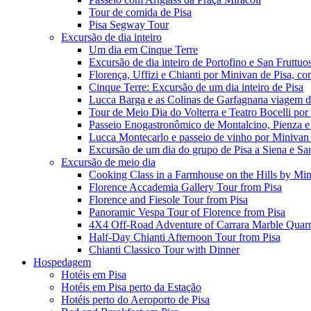
Tour de comida de Pisa
Pisa Segway Tour
Excursão de dia inteiro
Um dia em Cinque Terre
Excursão de dia inteiro de Portofino e San Fruttuo
Florença, Uffizi e Chianti por Minivan de Pisa, 
Cinque Terre: Excursão de um dia inteiro de Pisa
Lucca Barga e as Colinas de Garfagnana viagem de
Tour de Meio Dia do Volterra e Teatro Bocelli por
Passeio Enogastronômico de Montalcino, Pienza e
Lucca Montecarlo e passeio de vinho por Minivan 
Excursão de um dia do grupo de Pisa a Siena e S
Excursão de meio dia
Cooking Class in a Farmhouse on the Hills by Min
Florence Accademia Gallery Tour from Pisa
Florence and Fiesole Tour from Pisa
Panoramic Vespa Tour of Florence from Pisa
4X4 Off-Road Adventure of Carrara Marble Quarr
Half-Day Chianti Afternoon Tour from Pisa
Chianti Classico Tour with Dinner
Hospedagem
Hotéis em Pisa
Hotéis em Pisa perto da Estação
Hotéis perto do Aeroporto de Pisa