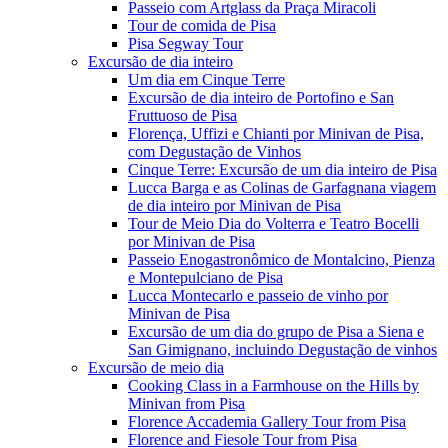
Passeio com Artglass da Praça Miracoli
Tour de comida de Pisa
Pisa Segway Tour
Excursão de dia inteiro
Um dia em Cinque Terre
Excursão de dia inteiro de Portofino e San
Fruttuoso de Pisa
Florença, Uffizi e Chianti por Minivan de Pisa,
com Degustação de Vinhos
Cinque Terre: Excursão de um dia inteiro de Pisa
Lucca Barga e as Colinas de Garfagnana viagem
de dia inteiro por Minivan de Pisa
Tour de Meio Dia do Volterra e Teatro Bocelli
por Minivan de Pisa
Passeio Enogastronômico de Montalcino, Pienza
e Montepulciano de Pisa
Lucca Montecarlo e passeio de vinho por
Minivan de Pisa
Excursão de um dia do grupo de Pisa a Siena e
San Gimignano, incluindo Degustação de vinhos
Excursão de meio dia
Cooking Class in a Farmhouse on the Hills by
Minivan from Pisa
Florence Accademia Gallery Tour from Pisa
Florence and Fiesole Tour from Pisa