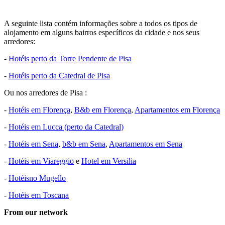
A seguinte lista contém informações sobre a todos os tipos de
alojamento em alguns bairros específicos da cidade e nos seus
arredores:
-
Hotéis perto da Torre Pendente de Pisa
-
Hotéis perto da Catedral de Pisa
Ou nos arredores de Pisa :
-
Hotéis em Florença
,
B&b em Florença
,
Apartamentos em Florença
-
Hotéis em Lucca (perto da Catedral)
-
Hotéis em Sena
,
b&b em Sena
,
Apartamentos em Sena
-
Hotéis em Viareggio
e
Hotel em Versilia
-
Hotéisno Mugello
-
Hotéis em Toscana
From our network