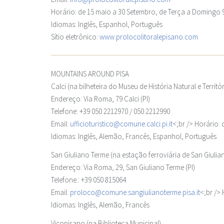
Horário: de 15 maio a 30 Setembro, de Terça a Domingo 9
Idiomas: Inglês, Espanhol, Português
Sítio eletrônico:
www.prolocolitoralepisano.com
MOUNTAINS AROUND PISA
Calci
(na bilheteira do Museu de História Natural e Territór
Endereço: Via Roma, 79 Calci (PI)
Telefone: +39 050 2212970 / 050 2212990
Email:
ufficioturistico@comune.calci.pi.it
<;br /> Horário:
Idiomas: Inglês, Alemão, Francês, Espanhol, Português
San Giuliano Terme
(na estação ferroviária de San Giulia
Endereço: Via Roma, 29, San Giuliano Terme (PI)
Telefone.: +39 050 815064
Email:
proloco@comune.sangiulianoterme.pisa.it
<;br /> 
Idiomas: Inglês, Alemão, Francês
Vicopisano
(na Biblioteca Municipal)