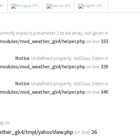
current() expects parameter 1 to be array, null given in
/modules/mod_weather_gk4/helper.php
on line
333
Notice
: Undefined property: stdClass::$item in
/modules/mod_weather_gk4/helper.php
on line
339
Notice
: Undefined property: stdClass::$item in
/modules/mod_weather_gk4/helper.php
on line
340
p in
ather_gk4/tmpl/yahooView.php
on line
26