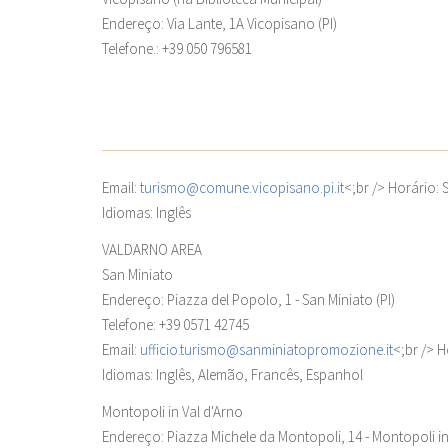
Endereço: Via Lante, 1A Vicopisano (PI)
Telefone.: +39 050 796581
Email:
turismo@comune.vicopisano.pi.it
<;br /> Horário:
Idiomas: Inglês
VALDARNO AREA
San Miniato
Endereço: Piazza del Popolo, 1 - San Miniato (PI)
Telefone: +39 0571 42745
Email:
ufficio.turismo@sanminiatopromozione.it
<;br /> 
Idiomas: Inglês, Alemão, Francês, Espanhol
Montopoli in Val d'Arno
Endereço: Piazza Michele da Montopoli, 14 - Montopoli in 