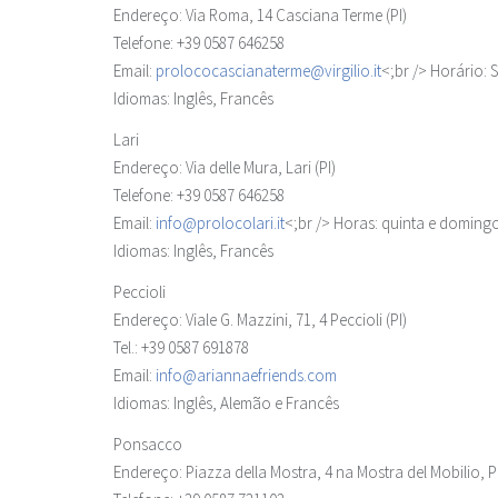
Endereço: Via Roma, 14 Casciana Terme (PI)
Telefone: +39 0587 646258
Email:
prolococascianaterme@virgilio.it
<;br /> Horário: 
Idiomas: Inglês, Francês
Lari
Endereço: Via delle Mura, Lari (PI)
Telefone: +39 0587 646258
Email:
info@prolocolari.it
<;br /> Horas: quinta e domingo
Idiomas: Inglês, Francês
Peccioli
Endereço: Viale G. Mazzini, 71, 4 Peccioli (PI)
Tel.: +39 0587 691878
Email:
info@ariannaefriends.com
Idiomas: Inglês, Alemão e Francês
Ponsacco
Endereço: Piazza della Mostra, 4 na Mostra del Mobilio, 