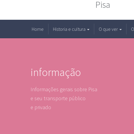
Pisa
Home
Historia e cultura
O que ver
O
informação
Informações gerais sobre Pisa
e seu transporte público
e privado