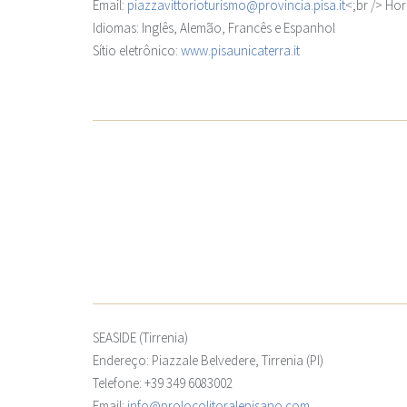
Email:
piazzavittorioturismo@provincia.pisa.it
<;br /> Hor
Idiomas: Inglês, Alemão, Francês e Espanhol
Sítio eletrônico:
www.pisaunicaterra.it
SEASIDE (Tirrenia)
Endereço: Piazzale Belvedere, Tirrenia (PI)
Telefone: +39 349 6083002
Email:
info@prolocolitoralepisano.com