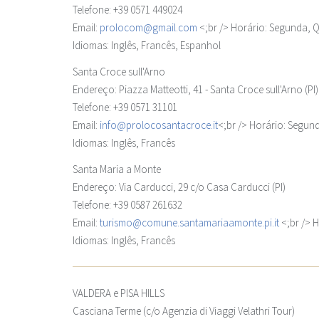
Telefone: +39 0571 449024
Email:
prolocom@gmail.com
<;br /> Horário: Segunda, Q
Idiomas: Inglês, Francês, Espanhol
Santa Croce sull'Arno
Endereço: Piazza Matteotti, 41 - Santa Croce sull'Arno (PI)
Telefone: +39 0571 31101
Email:
info@prolocosantacroce.it
<;br /> Horário: Segund
Idiomas: Inglês, Francês
Santa Maria a Monte
Endereço: Via Carducci, 29 c/o Casa Carducci (PI)
Telefone: +39 0587 261632
Email:
turismo@comune.santamariaamonte.pi.it
<;br /> H
Idiomas: Inglês, Francês
VALDERA e PISA HILLS
Casciana Terme
(c/o Agenzia di Viaggi Velathri Tour)