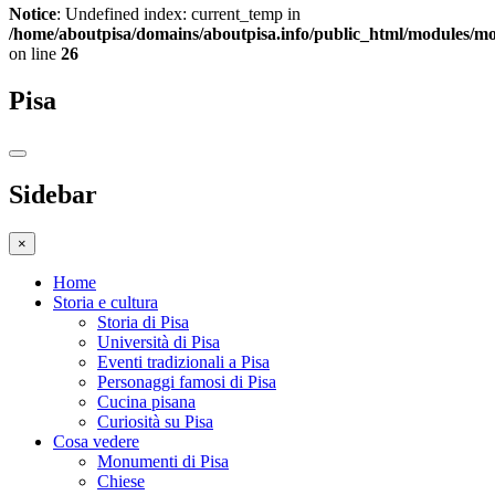
Notice
: Undefined index: current_temp in
/home/aboutpisa/domains/aboutpisa.info/public_html/modules/
on line
26
Pisa
Sidebar
×
Home
Storia e cultura
Storia di Pisa
Università di Pisa
Eventi tradizionali a Pisa
Personaggi famosi di Pisa
Cucina pisana
Curiosità su Pisa
Cosa vedere
Monumenti di Pisa
Chiese