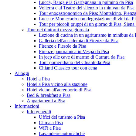
Lucca, Barga e la Garfagnana in pulmino da Pisa
Volterra e al Teatro del silenzio in minivan da Pisa
Tour enogastronomico da Pisa: Montalcino, Pienz
Lucca e Montecarlo con degustazione di vini da Pi
Tour per piccoli gruppi di un giorno di Pisa, Sien
Tour nei dintorni mezza giornata
Lezione di cucina in un agriturismo in minibus da 
Galleria dell'accademia di Firenze da Pisa
Firenze e Fiesole da Pisa
Firenze panoramica in Vespa da Pisa
In jeep alle cave di marmo di Carrara da Pisa
Tour pomeridiano del Chianti da Pisa
Chianti Classico tour con cena
Alloggi
Hotel a Pisa
Hotel a Pisa vicino alla stazione
Hotel vicino all'aereoporto di Pisa
Bed & breakfast a Pisa
Appartamenti a Pisa
Informazioni
Info generali
Uffici del turismo a Pisa
Clima a Pisa
WiFi a Pisa
Lavanderie automatiche