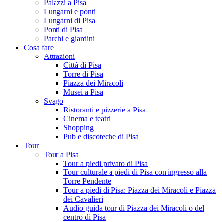
Palazzi a Pisa
Lungarni e ponti
Lungarni di Pisa
Ponti di Pisa
Parchi e giardini
Cosa fare
Attrazioni
Città di Pisa
Torre di Pisa
Piazza dei Miracoli
Musei a Pisa
Svago
Ristoranti e pizzerie a Pisa
Cinema e teatri
Shopping
Pub e discoteche di Pisa
Tour
Tour a Pisa
Tour a piedi privato di Pisa
Tour culturale a piedi di Pisa con ingresso alla
Torre Pendente
Tour a piedi di Pisa: Piazza dei Miracoli e Piazza
dei Cavalieri
Audio guida tour di Piazza dei Miracoli o del
centro di Pisa