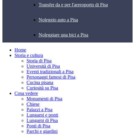
Transfer da e per l'aereoporto di Pisa
Noleggio auto a Pisa
Noleggiare una bici a Pisa
Home
Storia e cultura
Storia di Pisa
Università di Pisa
Eventi tradizionali a Pisa
Personaggi famosi di Pisa
Cucina pisana
Curiosità su Pisa
Cosa vedere
Monumenti di Pisa
Chiese
Palazzi a Pisa
Lungarni e ponti
Lungarni di Pisa
Ponti di Pisa
Parchi e giardini