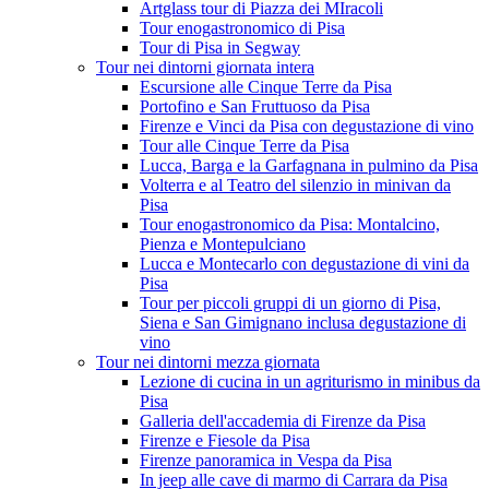
Artglass tour di Piazza dei MIracoli
Tour enogastronomico di Pisa
Tour di Pisa in Segway
Tour nei dintorni giornata intera
Escursione alle Cinque Terre da Pisa
Portofino e San Fruttuoso da Pisa
Firenze e Vinci da Pisa con degustazione di vino
Tour alle Cinque Terre da Pisa
Lucca, Barga e la Garfagnana in pulmino da Pisa
Volterra e al Teatro del silenzio in minivan da
Pisa
Tour enogastronomico da Pisa: Montalcino,
Pienza e Montepulciano
Lucca e Montecarlo con degustazione di vini da
Pisa
Tour per piccoli gruppi di un giorno di Pisa,
Siena e San Gimignano inclusa degustazione di
vino
Tour nei dintorni mezza giornata
Lezione di cucina in un agriturismo in minibus da
Pisa
Galleria dell'accademia di Firenze da Pisa
Firenze e Fiesole da Pisa
Firenze panoramica in Vespa da Pisa
In jeep alle cave di marmo di Carrara da Pisa