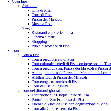
Cosa fare
Attrazioni
Città di Pisa
Torre di Pisa
Piazza dei Miracoli
Musei a Pisa
Svago
Ristoranti e pizzerie a Pisa
Cinema e teatri
Shopping
Pub e discoteche di Pisa
Tour
Tour a Pisa
Tour a piedi privato di Pisa
Tour culturale a piedi di Pisa con ingresso alla To
Tour a piedi di Pisa: Piazza dei Miracoli e Piazza d
Audio guida tour di Piazza dei Miracoli o del centr
Artglass tour di Piazza dei MIracoli
Tour enogastronomico di Pisa
Tour di Pisa in Segway
Tour nei dintorni giornata intera
Escursione alle Cinque Terre da Pisa
Portofino e San Fruttuoso da Pisa
Firenze e Vinci da Pisa con degustazione di vino
Tour alle Cinque Terre da Pisa